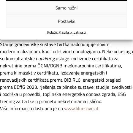
Samo nužni
Postavke
Bluesave Consulting GmbH iz Austrije je tvrtka s više od 20
godina iskustva u stručnim inženjerskim poslovima te je
Kolačići
Pravila privatnosti
posvećena očuvanju kulturne baštine i njezine održive obnove.
Starije građevinske sustave tvrtka nadopunjuje novim i
modernim dizajnom, kao i održivim tehnologijama. Neke od usluga
su konzultantske i
auditing
usluge kod izrade certifikata za
nekretnine prema ÖGNI/DGNB međunarodnim certifikatima,
prema klima:aktiv certifikatu, izdavanje energetskih i
renovacijskih certifikata prema OIB RL6, energetski pregledi
prema EEffG 2023, rješenja za plinske sustave: studije izvedivosti
i podrška u provedbi, toplinska energetska obnova zgrada, ESG
trening za tvrtke u prometu nekretninama i slično.
Više informacija dostupno je na
www.bluesave.at