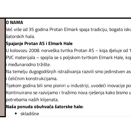
O NAMA
Već više od 35 godina Protan Elmark spaja tradiciju, bogato isku
šatorskih hala.
Spajanje Protan AS i Elmark Hale
U kolovozu 2008. norveška tvrtka Protan AS – koja djeluje od 19
PVC materijala – spojila se s poljskom tvrtkom Elmark Hale, koj
i međunarodno tržište.
Na temelju dugogodišnjih istraživanja razvili smo jedinstven a
i čeličnim konstrukcijama.
Tijekom godina bili smo pioniri u industriji, uvodeći inovacije po
Kontinuirano se razvijamo i tražimo nova rješenja kako bismo un
potrebama naših klijenata.
Naša ponuda obuhvaća šatorske hale:
skladišne
industrijske
proizvodne