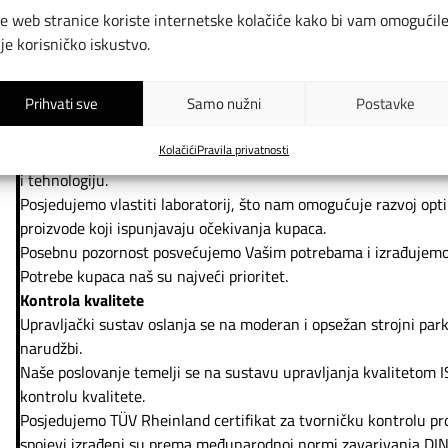
jahaonice
e web stranice koriste internetske kolačiće kako bi vam omogućil
za događanja
lje korisničko iskustvo.
sportske
poljoprivredne
Prihvati sve
Samo nužni
Postavke
vojne hale STEELBERG
Profesionalna proizvodnja
Kolačići
Pravila privatnosti
Naši proizvodi izrađuju se prema detaljnoj tehničkoj dokumentac
i tehnologiju.
Posjedujemo vlastiti laboratorij, što nam omogućuje razvoj opti
proizvode koji ispunjavaju očekivanja kupaca.
Posebnu pozornost posvećujemo Vašim potrebama i izrađujemo 
Potrebe kupaca naš su najveći prioritet.
Kontrola kvalitete
Upravljački sustav oslanja se na moderan i opsežan strojni park
narudžbi.
Naše poslovanje temelji se na sustavu upravljanja kvalitetom I
kontrolu kvalitete.
Posjedujemo TÜV Rheinland certifikat za tvorničku kontrolu pr
spojevi izrađeni su prema međunarodnoj normi zavarivanja DI