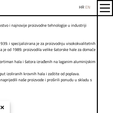
HR
EN
stvo i najnovije proizvodne tehnologije u industriji
39. i specijalizirana je za proizvodnju visokokvalitetnih
a je od 1989. proizvodila velike šatorske hale za domaće
sortiman hala i šatora izrađenih na laganim aluminijskim
put izoliranih krovnih hala i zaštite od poplava.
aprijedili naše proizvode i proširili ponudu u skladu s