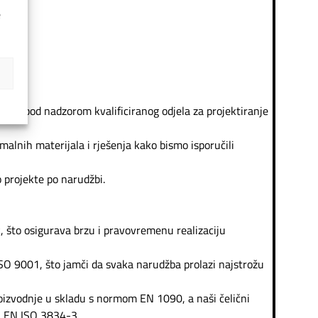
e
iji i pod nadzorom kvalificiranog odjela za projektiranje
malnih materijala i rješenja kako bismo isporučili
projekte po narudžbi.
, što osigurava brzu i pravovremenu realizaciju
SO 9001, što jamči da svaka narudžba prolazi najstrožu
oizvodnje u skladu s normom EN 1090, a naši čelični
N EN ISO 3834-3.