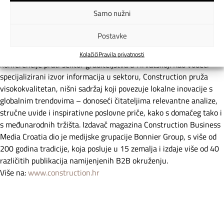
Samo nužni
Već 28 godina
Construction by Mineral&Gradnja
gradi znanje u
sektoru graditeljstva!
Postavke
Construction by Mineral&Gradnja poslovna je medijska platforma
koja kroz tiskani magazin, portal, newsletter i stručne
Kolačići
Pravila privatnosti
konferencije prati sektor graditeljstva u Hrvatskoj. Kao vodeći
specijalizirani izvor informacija u sektoru, Construction pruža
visokokvalitetan, nišni sadržaj koji povezuje lokalne inovacije s
globalnim trendovima – donoseći čitateljima relevantne analize,
stručne uvide i inspirativne poslovne priče, kako s domaćeg tako i
s međunarodnih tržišta. Izdavač magazina Construction Business
Media Croatia dio je medijske grupacije Bonnier Group, s više od
200 godina tradicije, koja posluje u 15 zemalja i izdaje više od 40
različitih publikacija namijenjenih B2B okruženju.
Više na:
www.construction.hr